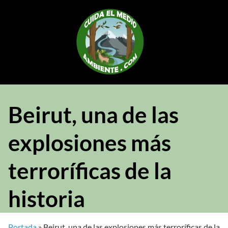
Saltar
al
contenido
Beirut, una de las
explosiones más
terroríficas de la
historia
Portada
»
Beirut, una de las explosiones más terroríficas de la