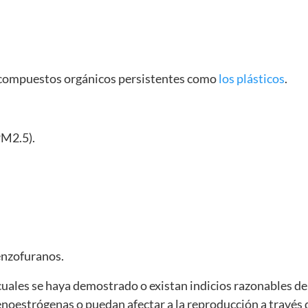
y compuestos orgánicos persistentes como
los plásticos
.
PM2.5).
enzofuranos.
cuales se haya demostrado o existan indicios razonables d
oestrógenas o puedan afectar a la reproducción a través d