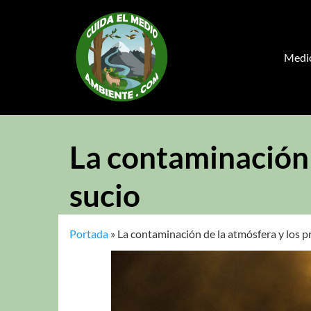
Saltar
al
contenido
Medi
La contaminación 
sucio
Portada
»
La contaminación de la atmósfera y los p