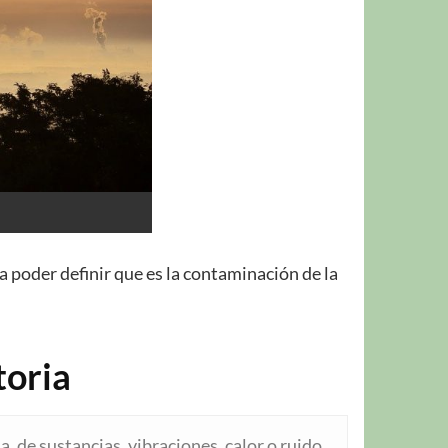
 poder definir que es la contaminación de la
toria
, de sustancias, vibraciones, calor o ruido