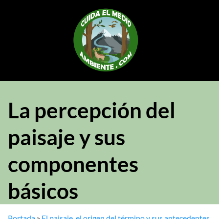
Saltar
al
contenido
La percepción del
paisaje y sus
componentes
básicos
Portada
»
El paisaje, el origen del término y sus antecedentes