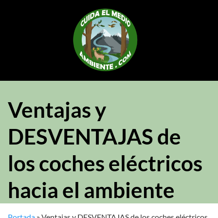
Saltar
al
contenido
Ventajas y
DESVENTAJAS de
los coches eléctricos
hacia el ambiente
Portada
»
Ventajas y DESVENTAJAS de los coches eléctricos