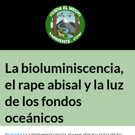
Saltar
al
contenido
La bioluminiscencia,
el rape abisal y la luz
de los fondos
oceánicos
Portada
»
La bioluminiscencia, el rape abisal y la luz de los