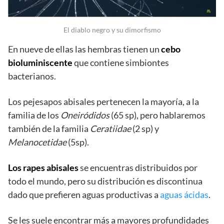
El diablo negro y su dimorfismo
En nueve de ellas las hembras tienen un
cebo
bioluminiscente
que contiene simbiontes
bacterianos.
Los pejesapos abisales pertenecen la mayoría, a la
familia de los
Oneiródidos
(65 sp), pero hablaremos
también de la familia
Ceratiidae
(2 sp) y
Melanocetidae
(5sp).
Los rapes abisales
se encuentras distribuidos por
todo el mundo, pero su distribución es discontinua
dado que prefieren aguas productivas a
aguas ácidas
.
Se les suele encontrar más a mayores profundidades