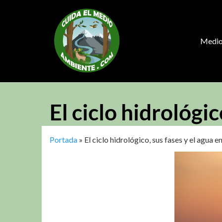
Saltar
al
contenido
Medio
El ciclo hidrológic
Portada
»
El ciclo hidrológico, sus fases y el agua e