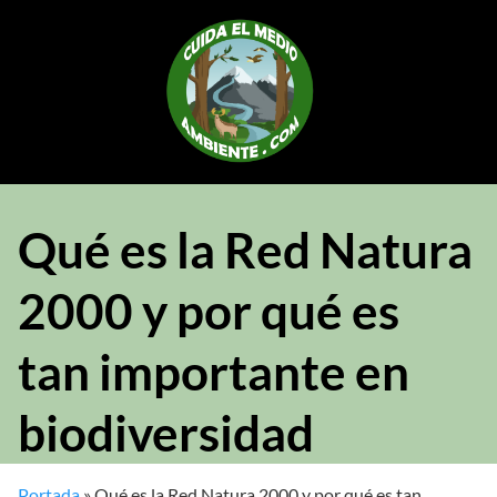
Saltar
al
contenido
Qué es la Red Natura
2000 y por qué es
tan importante en
biodiversidad
Portada
»
Qué es la Red Natura 2000 y por qué es tan