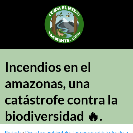
Saltar
al
contenido
Incendios en el
amazonas, una
catástrofe contra la
biodiversidad 🔥.
Portada
»
Desastres ambientales, las peores catástrofes de la